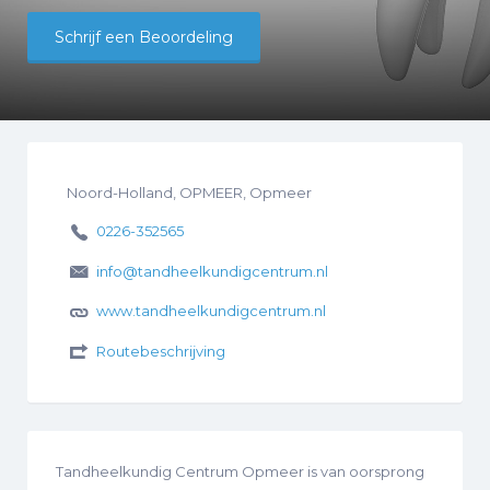
Schrijf een Beoordeling
Noord-Holland, OPMEER, Opmeer
0226-352565
info@tandheelkundigcentrum.nl
www.tandheelkundigcentrum.nl
Routebeschrijving
Tandheelkundig Centrum Opmeer is van oorsprong