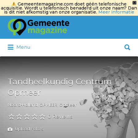
X
Gemeentemagazine.com doet géén telefonische
acquisitie. Wordt u telefonisch benaderd uit onze naam? Dan
is dit niet afkomstig van onze organisatie.
Meer informatie
Zoek
naar:
Zoek
Menu
naar:
Tandheelkundig Centrum
Opmeer
Noord-Holland, OPMEER, Opmeer
0 Reviews
Upload Foto's