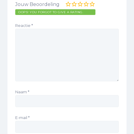
Jouw Beoordeling
OOPS! YOU FORGOT TO GIVE A RATING.
Reactie
*
Naam
*
E-mail
*