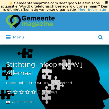
X
Gemeentemagazine.com doet géén telefonische
acquisitie. Wordt u telefonisch benaderd uit onze naam? Dan
is dit niet afkomstig van onze organisatie.
Meer informatie
Zoek
naar:
Zoek
Menu
naar:
Stichting Inloophuis Wij
Allemaal
Noord-Holland, PURMEREND, Purmerend
0 Reviews
Upload Foto's