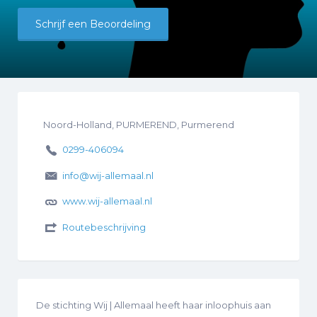
Schrijf een Beoordeling
Noord-Holland, PURMEREND, Purmerend
0299-406094
info@wij-allemaal.nl
www.wij-allemaal.nl
Routebeschrijving
De stichting Wij | Allemaal heeft haar inloophuis aan