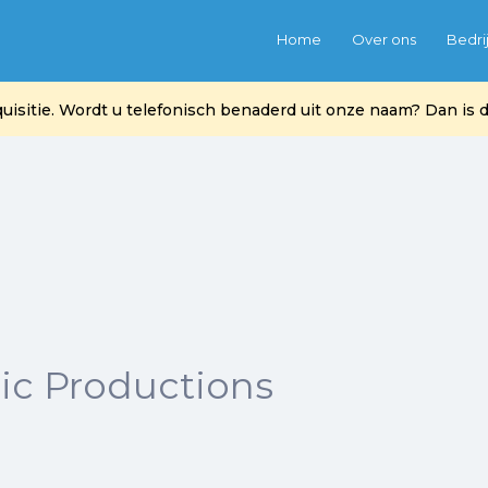
Home
Over ons
Bedri
itie. Wordt u telefonisch benaderd uit onze naam? Dan is di
c Productions