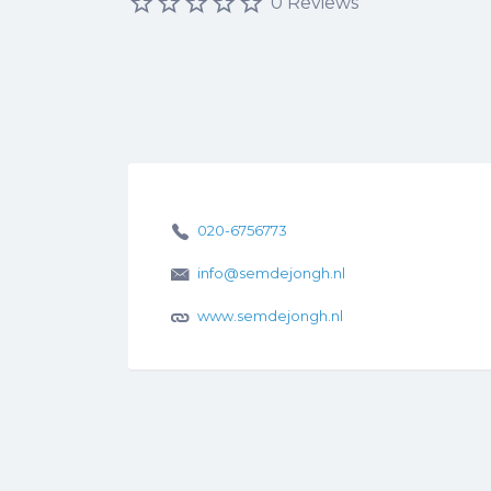
0 Reviews
020-6756773
info@semdejongh.nl
www.semdejongh.nl