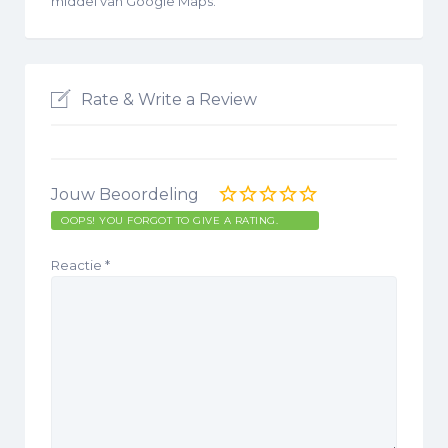
middel van Google Maps.
Rate & Write a Review
Jouw Beoordeling
OOPS! YOU FORGOT TO GIVE A RATING.
Reactie
*