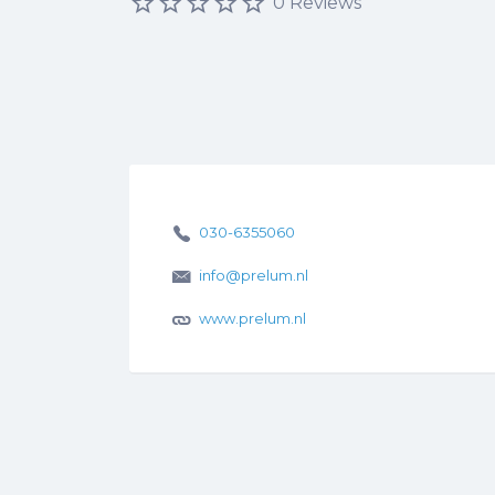
0 Reviews
030-6355060
info@prelum.nl
www.prelum.nl