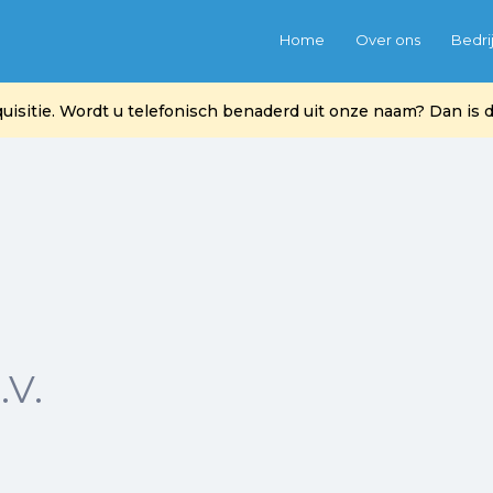
Home
Over ons
Bedri
itie. Wordt u telefonisch benaderd uit onze naam? Dan is di
.V.