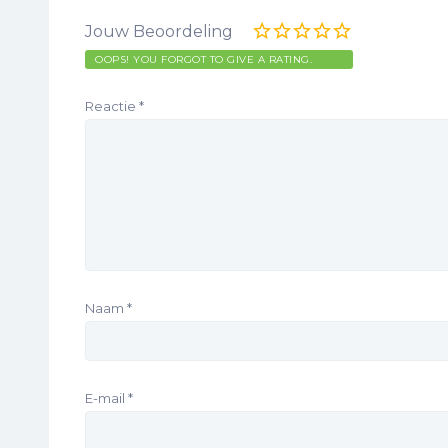
Jouw Beoordeling
OOPS! YOU FORGOT TO GIVE A RATING.
Reactie
*
Naam
*
E-mail
*