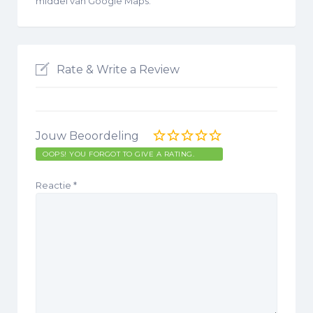
middel van Google Maps.
Rate & Write a Review
Jouw Beoordeling
OOPS! YOU FORGOT TO GIVE A RATING.
Reactie
*