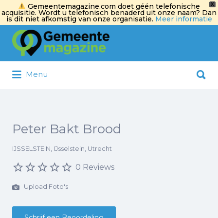
X
Gemeentemagazine.com doet géén telefonische
acquisitie. Wordt u telefonisch benaderd uit onze naam? Dan
is dit niet afkomstig van onze organisatie.
Meer informatie
Zoek
naar:
Zoek
Menu
naar:
Peter Bakt Brood
IJSSELSTEIN, IJsselstein, Utrecht
0 Reviews
Upload Foto's
Schrijf een Beoordeling