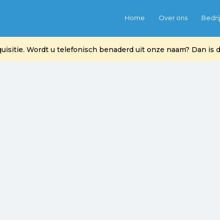
Home
Over ons
Bedri
itie. Wordt u telefonisch benaderd uit onze naam? Dan is di