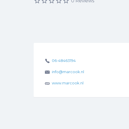
0 Reviews
06-48463194
info@marcook.nl
www.marcook.nl