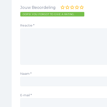
Jouw Beoordeling
OOPS! YOU FORGOT TO GIVE A RATING.
Reactie
*
Naam
*
E-mail
*