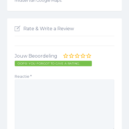
middel van Google Maps.
Rate & Write a Review
Jouw Beoordeling
OOPS! YOU FORGOT TO GIVE A RATING.
Reactie
*