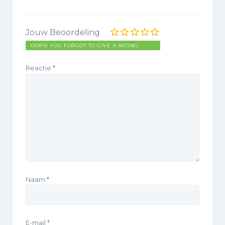
Jouw Beoordeling
OOPS! YOU FORGOT TO GIVE A RATING.
Reactie
*
Naam
*
E-mail
*