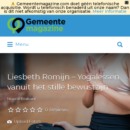
X
Gemeentemagazine.com doet géén telefonische
acquisitie. Wordt u telefonisch benaderd uit onze naam? Dan
is dit niet afkomstig van onze organisatie.
Meer informatie
Zoek
naar:
Zoek
Menu
naar:
Liesbeth Romijn – Yogalessen
vanuit het stille bewustzijn
Noord-Brabant
0 Reviews
Upload Foto's