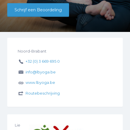
Schrijf een Beoordeling
Noord-Brabant
+32 (0) 3 669 695 0
info@lbyoga.be
www.lbyoga.be
Routebeschrijving
Lie