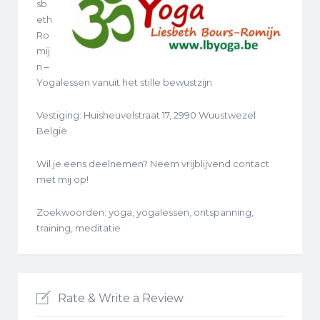
sb
eth
Ro
mij
n –
Yogalessen vanuit het stille bewustzijn
Vestiging: Huisheuvelstraat 17, 2990 Wuustwezel
België
Wil je eens deelnemen? Neem vrijblijvend contact
met mij op!
Zoekwoorden: yoga, yogalessen, ontspanning,
training, meditatie
Rate & Write a Review