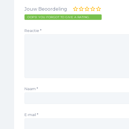
Jouw Beoordeling
OOPS! YOU FORGOT TO GIVE A RATING.
Reactie
*
Naam
*
E-mail
*