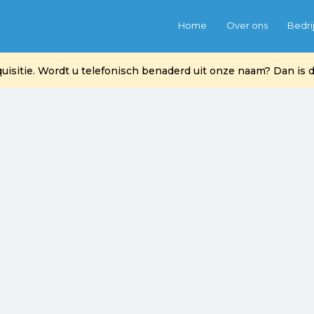
Home
Over ons
Bedri
itie. Wordt u telefonisch benaderd uit onze naam? Dan is di