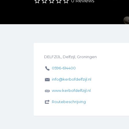
0 Reviews
DELFZIJL, Delfzijl, Groningen
0596-614400
info@kerbofdelfzijl.nl
www.kerbofdelfzijl.nl
Routebeschrijving