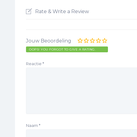
Rate & Write a Review
Jouw Beoordeling
OOPS! YOU FORGOT TO GIVE A RATING.
Reactie
*
Naam
*