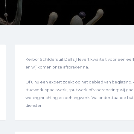
Kerbof Schilders uit Delfzijl levert kwaliteit voor een eer
en wij komen onze afspraken na.
Of u nu een expert zoekt op het gebied van beglazing,
stucwerk, spackwerk, spuitwerk of vloercoating: wij gaa
woninginrichting en behangwerk. Via onderstaande butto
diensten.