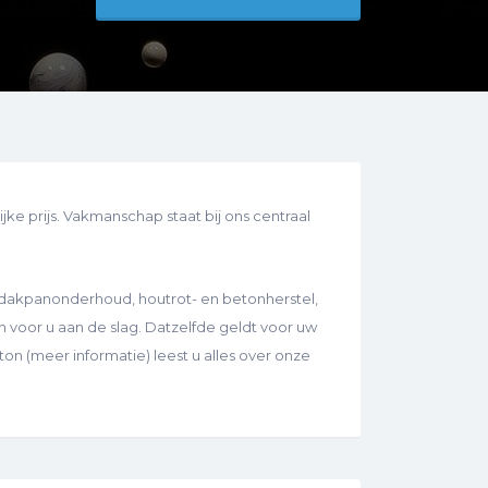
lijke prijs. Vakmanschap staat bij ons centraal
 dakpanonderhoud, houtrot- en betonherstel,
n voor u aan de slag. Datzelfde geldt voor uw
n (meer informatie) leest u alles over onze