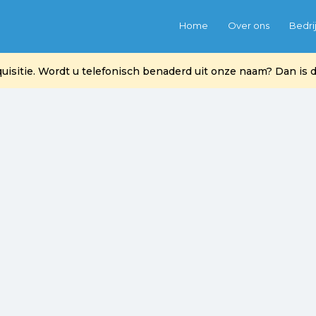
Home
Over ons
Bedri
itie. Wordt u telefonisch benaderd uit onze naam? Dan is di