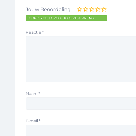
Jouw Beoordeling
OOPS! YOU FORGOT TO GIVE A RATING.
Reactie
*
Naam
*
E-mail
*