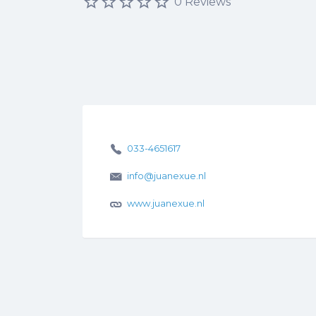
0 Reviews
033-4651617
info@juanexue.nl
www.juanexue.nl