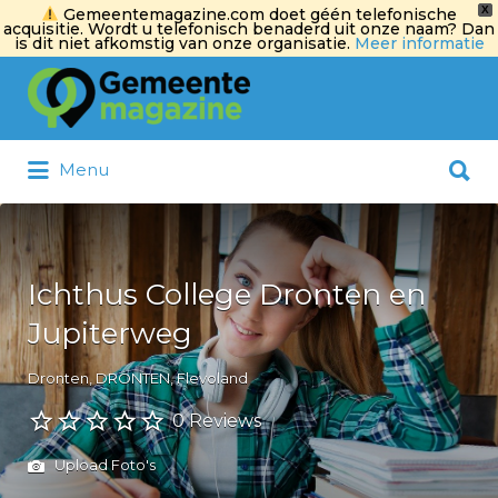
X
Gemeentemagazine.com doet géén telefonische
acquisitie. Wordt u telefonisch benaderd uit onze naam? Dan
is dit niet afkomstig van onze organisatie.
Meer informatie
Zoek
naar:
Zoek
Menu
naar:
Ichthus College Dronten en
Jupiterweg
Dronten, DRONTEN, Flevoland
0 Reviews
Upload Foto's