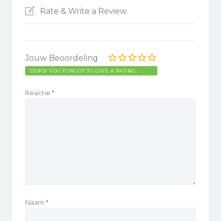
Rate & Write a Review
Jouw Beoordeling
OOPS! YOU FORGOT TO GIVE A RATING.
Reactie
*
Naam
*