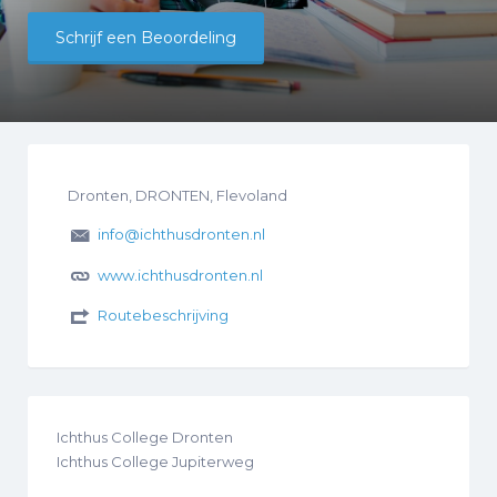
Schrijf een Beoordeling
Dronten, DRONTEN, Flevoland
info@ichthusdronten.nl
www.ichthusdronten.nl
Routebeschrijving
Ichthus College Dronten
Ichthus College Jupiterweg