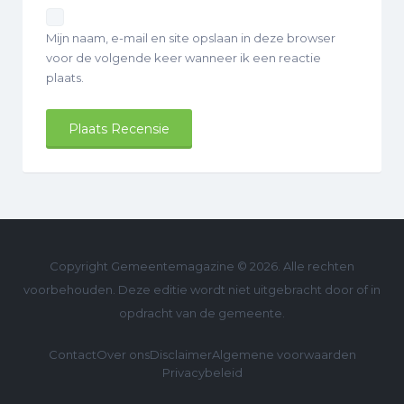
Mijn naam, e-mail en site opslaan in deze browser
voor de volgende keer wanneer ik een reactie
plaats.
Copyright Gemeentemagazine © 2026. Alle rechten
voorbehouden. Deze editie wordt niet uitgebracht door of in
opdracht van de gemeente.
Contact
Over ons
Disclaimer
Algemene voorwaarden
Privacybeleid