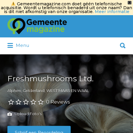
X
Gemeentemagazine.com doet géén telefonische
acquisitie. Wordt u telefonisch benaderd uit onze naam? Dan
is dit niet afkomstig van onze organisatie.
Meer informatie
Zoek
naar:
Zoek
Menu
naar:
Freshmushrooms Ltd.
Alphen, Gelderland, WEST MAAS EN WAAL
0 Reviews
Upload Foto's
Schrijf een Beoordeling