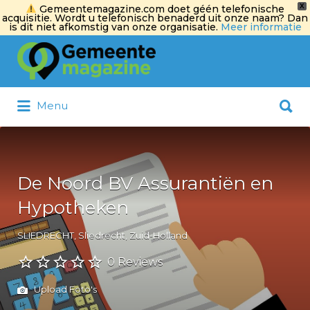
X
Gemeentemagazine.com doet géén telefonische
acquisitie. Wordt u telefonisch benaderd uit onze naam? Dan
is dit niet afkomstig van onze organisatie.
Meer informatie
Zoek
naar:
Zoek
Menu
naar:
De Noord BV Assurantiën en
Hypotheken
SLIEDRECHT, Sliedrecht, Zuid-Holland
0 Reviews
Upload Foto's