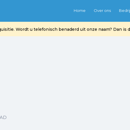
Home
Over ons
Bedri
itie. Wordt u telefonisch benaderd uit onze naam? Dan is di
TAD