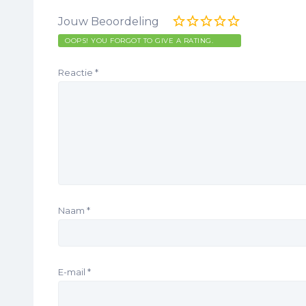
Jouw Beoordeling
OOPS! YOU FORGOT TO GIVE A RATING.
Reactie
*
Naam
*
E-mail
*