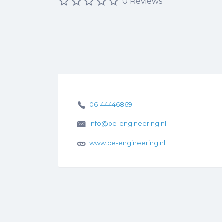
0 Reviews
06-44446869
info@be-engineering.nl
www.be-engineering.nl