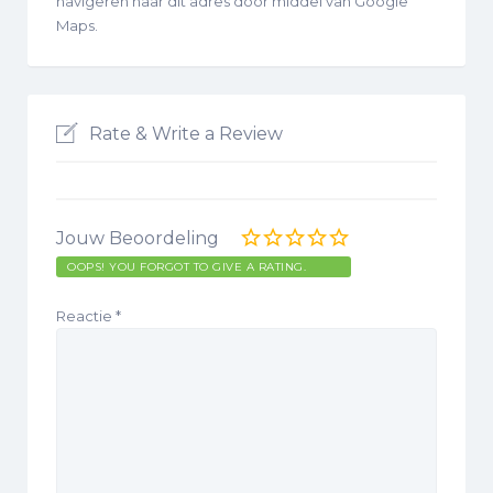
navigeren naar dit adres door middel van Google
Maps.
Rate & Write a Review
Jouw Beoordeling
OOPS! YOU FORGOT TO GIVE A RATING.
Reactie
*