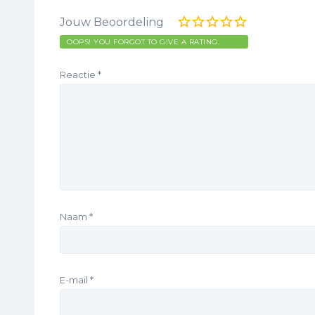
Jouw Beoordeling
OOPS! YOU FORGOT TO GIVE A RATING.
Reactie
*
Naam
*
E-mail
*