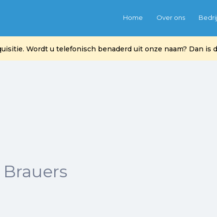
Home
Over ons
Bedri
itie. Wordt u telefonisch benaderd uit onze naam? Dan is di
 Brauers