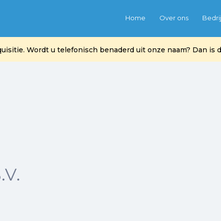
Home
Over ons
Bedri
itie. Wordt u telefonisch benaderd uit onze naam? Dan is di
.V.