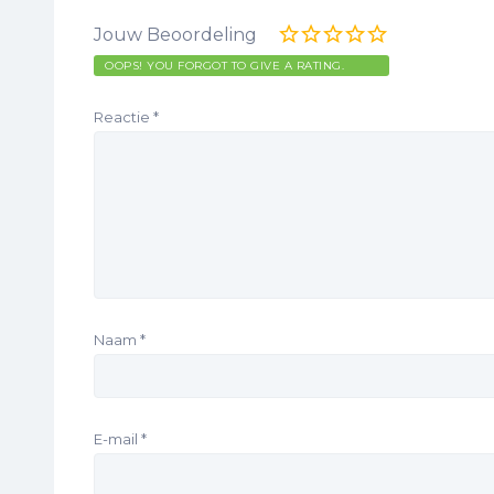
Jouw Beoordeling
OOPS! YOU FORGOT TO GIVE A RATING.
Reactie
*
Naam
*
E-mail
*