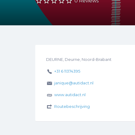
0 Reviews
DEURNE, Deurne, Noord-Brabant
+31 6 11374395
janique@autidact.nl
www.autidact.nl
Routebeschrijving