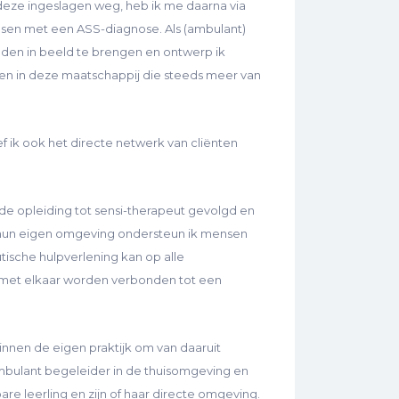
 deze ingeslagen weg, heb ik me daarna via
nsen met een ASS-diagnose. Als (ambulant)
den in beeld te brengen en ontwerp ik
ren in deze maatschappij die steeds meer van
 ik ook het directe netwerk van cliënten
k de opleiding tot sensi-therapeut gevolgd en
en hun eigen omgeving ondersteun ik mensen
ische hulpverlening kan op alle
g met elkaar worden verbonden tot een
binnen de eigen praktijk om van daaruit
mbulant begeleider in de thuisomgeving en
re leerling en zijn of haar directe omgeving.