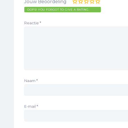
Jouw Beoordeling
OOPS! YOU FORGOT TO GIVE A RATING.
Reactie
*
Naam
*
E-mail
*