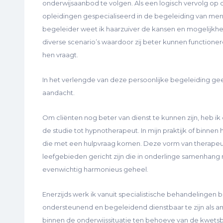
onderwijsaanbod te volgen. Als een logisch vervolg op
opleidingen gespecialiseerd in de begeleiding van me
begeleider weet ik haarzuiver de kansen en mogelijkhe
diverse scenario’s waardoor zij beter kunnen functione
hen vraagt.
In het verlengde van deze persoonlijke begeleiding geef
aandacht.
Om cliënten nog beter van dienst te kunnen zijn, heb i
de studie tot hypnotherapeut. In mijn praktijk of binn
die met een hulpvraag komen. Deze vorm van therapeut
leefgebieden gericht zijn die in onderlinge samenhan
evenwichtig harmonieus geheel.
Enerzijds werk ik vanuit specialistische behandelingen 
ondersteunend en begeleidend dienstbaar te zijn als a
binnen de onderwijssituatie ten behoeve van de kwetsba