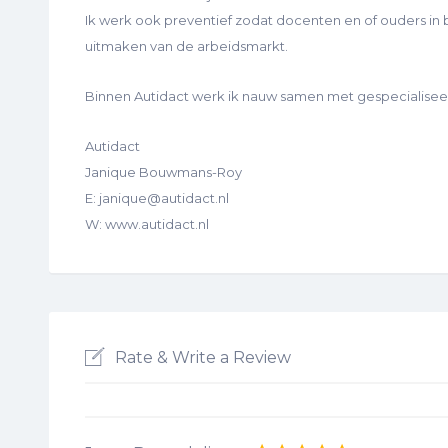
Ik werk ook preventief zodat docenten en of ouders in ba
uitmaken van de arbeidsmarkt.
Binnen Autidact werk ik nauw samen met gespecialiseerd
Autidact
Janique Bouwmans-Roy
E: janique@autidact.nl
W: www.autidact.nl
Rate & Write a Review