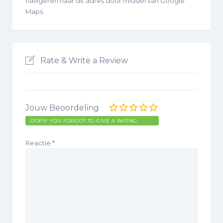
navigeren naar dit adres door middel van Google
Maps.
Rate & Write a Review
Jouw Beoordeling
OOPS! YOU FORGOT TO GIVE A RATING.
Reactie
*