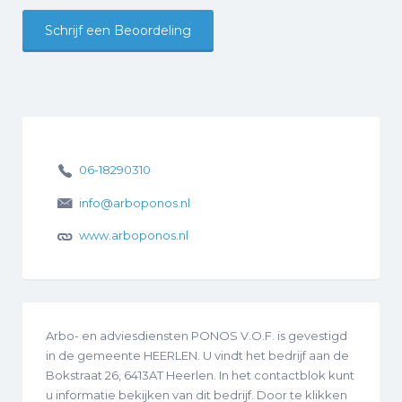
Schrijf een Beoordeling
06-18290310
info@arboponos.nl
www.arboponos.nl
Arbo- en adviesdiensten PONOS V.O.F. is gevestigd
in de gemeente HEERLEN. U vindt het bedrijf aan de
Bokstraat 26, 6413AT Heerlen. In het contactblok kunt
u informatie bekijken van dit bedrijf. Door te klikken