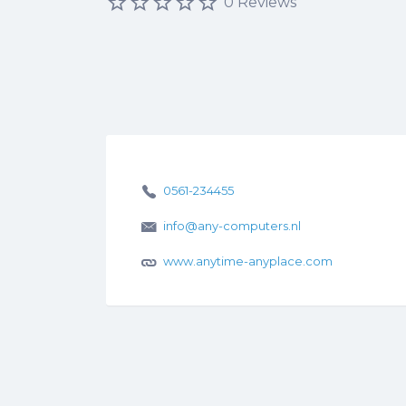
0 Reviews
0561-234455
info@any-computers.nl
www.anytime-anyplace.com