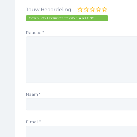
Jouw Beoordeling
OOPS! YOU FORGOT TO GIVE A RATING.
Reactie
*
Naam
*
E-mail
*