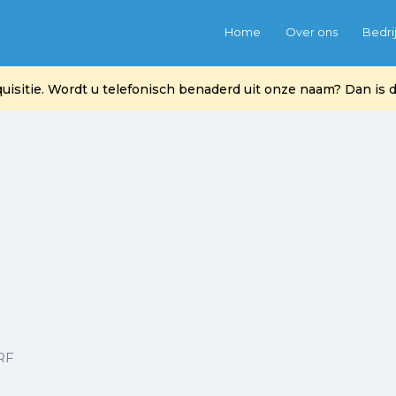
Home
Over ons
Bedri
itie. Wordt u telefonisch benaderd uit onze naam? Dan is di
RF