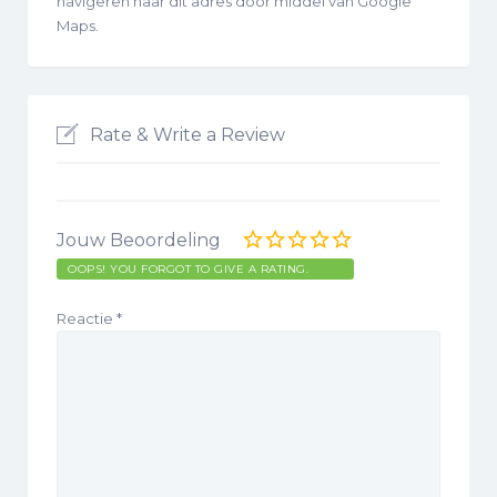
navigeren naar dit adres door middel van Google
Maps.
Rate & Write a Review
Jouw Beoordeling
OOPS! YOU FORGOT TO GIVE A RATING.
Reactie
*