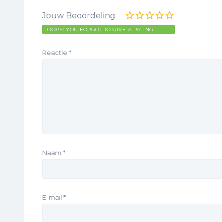
Jouw Beoordeling
OOPS! YOU FORGOT TO GIVE A RATING.
Reactie
*
Naam
*
E-mail
*