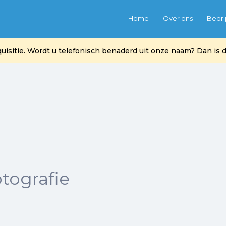
Home
Over ons
Bedri
itie. Wordt u telefonisch benaderd uit onze naam? Dan is di
tografie