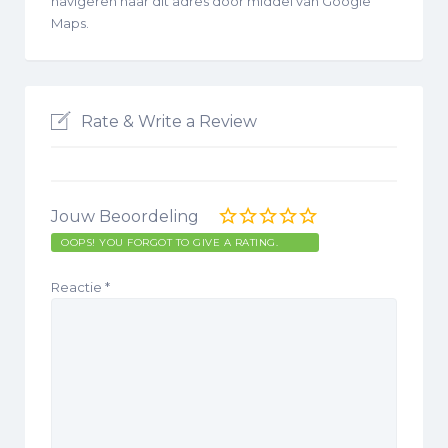
navigeren naar dit adres door middel van Google
Maps.
Rate & Write a Review
Jouw Beoordeling
OOPS! YOU FORGOT TO GIVE A RATING.
Reactie
*