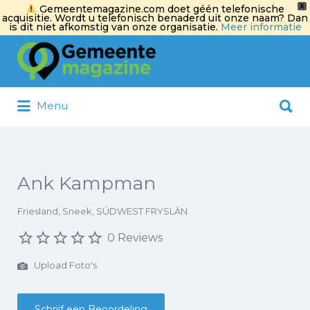
X
Gemeentemagazine.com doet géén telefonische
acquisitie. Wordt u telefonisch benaderd uit onze naam? Dan
is dit niet afkomstig van onze organisatie.
Meer informatie
Zoek
naar:
Zoek
Menu
naar:
Ank Kampman
Friesland, Sneek, SÚDWEST FRYSLÂN
0 Reviews
Upload Foto's
Schrijf een Beoordeling