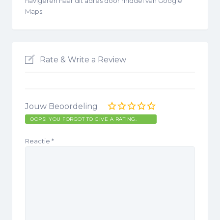
navigeren naar dit adres door middel van Google
Maps.
Rate & Write a Review
Jouw Beoordeling
OOPS! YOU FORGOT TO GIVE A RATING.
Reactie
*