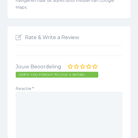
navigeren naar dit adres door middel van Google
Maps.
Rate & Write a Review
Jouw Beoordeling
OOPS! YOU FORGOT TO GIVE A RATING.
Reactie
*