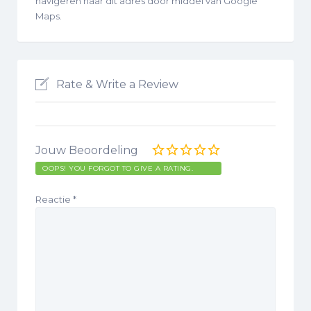
navigeren naar dit adres door middel van Google
Maps.
Rate & Write a Review
Jouw Beoordeling
OOPS! YOU FORGOT TO GIVE A RATING.
Reactie
*