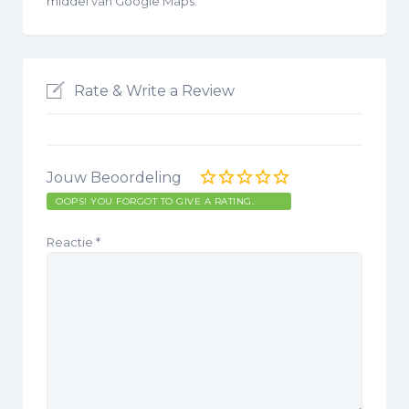
middel van Google Maps.
Rate & Write a Review
Jouw Beoordeling
OOPS! YOU FORGOT TO GIVE A RATING.
Reactie
*