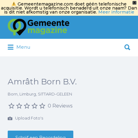
X
Gemeentemagazine.com doet géén telefonische
acquisitie. Wordt u telefonisch benaderd uit onze naam? Dan
is dit niet afkomstig van onze organisatie.
Meer informatie
Zoek
naar:
Zoek
Menu
naar:
Amrâth Born B.V.
Born, Limburg, SITTARD-GELEEN
0 Reviews
Upload Foto's
Schrijf een Beoordeling