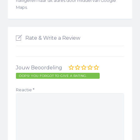
navigeren naar dit adres door middel van Google
Maps.
Rate & Write a Review
Jouw Beoordeling
OOPS! YOU FORGOT TO GIVE A RATING.
Reactie
*