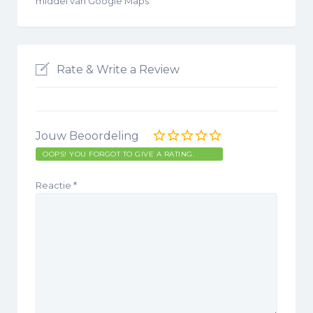
middel van Google Maps.
Rate & Write a Review
Jouw Beoordeling
OOPS! YOU FORGOT TO GIVE A RATING.
Reactie
*