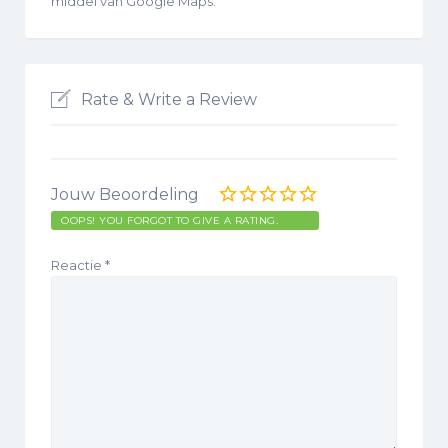
middel van Google Maps.
Rate & Write a Review
Jouw Beoordeling
OOPS! YOU FORGOT TO GIVE A RATING.
Reactie
*