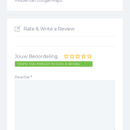
middel van Google Maps.
Rate & Write a Review
Jouw Beoordeling
OOPS! YOU FORGOT TO GIVE A RATING.
Reactie
*