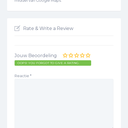
middel van Google Maps.
Rate & Write a Review
Jouw Beoordeling
OOPS! YOU FORGOT TO GIVE A RATING.
Reactie
*