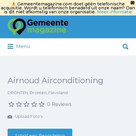
X
Gemeentemagazine.com doet géén telefonische
acquisitie. Wordt u telefonisch benaderd uit onze naam? Dan
is dit niet afkomstig van onze organisatie.
Meer informatie
Zoek
naar:
Zoek
Menu
naar:
Airnoud Airconditioning
DRONTEN, Dronten, Flevoland
0 Reviews
Upload Foto's
Schrijf een Beoordeling