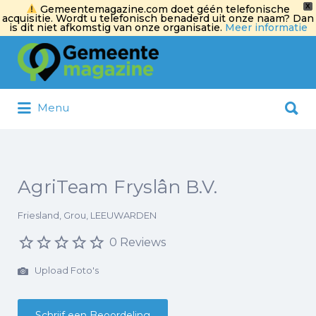
X
Gemeentemagazine.com doet géén telefonische
acquisitie. Wordt u telefonisch benaderd uit onze naam? Dan
is dit niet afkomstig van onze organisatie.
Meer informatie
Zoek
naar:
Zoek
Menu
naar:
AgriTeam Fryslân B.V.
Friesland, Grou, LEEUWARDEN
0 Reviews
Upload Foto's
Schrijf een Beoordeling