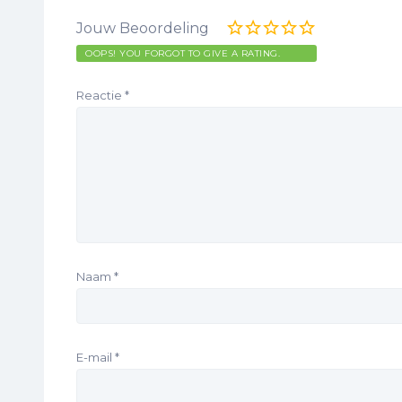
Jouw Beoordeling
OOPS! YOU FORGOT TO GIVE A RATING.
Reactie
*
Naam
*
E-mail
*