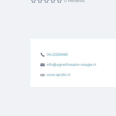
0 Reviews
06-22529682
info@agnethasalon-visagie.nl
www.apollo.nl