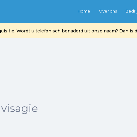
Home
Over ons
Bedri
itie. Wordt u telefonisch benaderd uit onze naam? Dan is di
 visagie