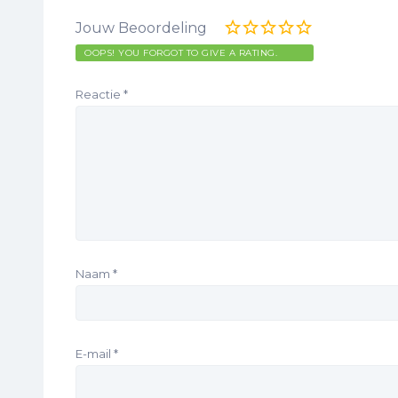
Jouw Beoordeling
OOPS! YOU FORGOT TO GIVE A RATING.
Reactie
*
Naam
*
E-mail
*