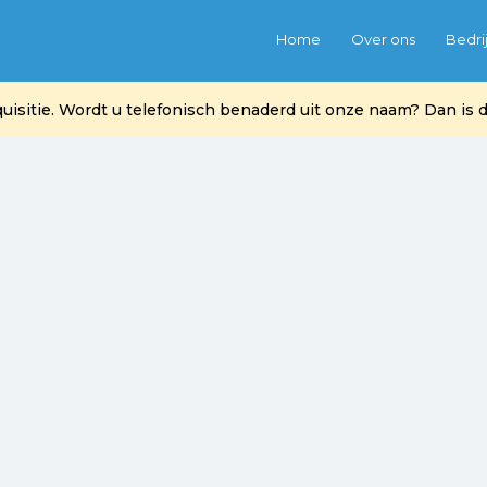
Home
Over ons
Bedri
itie. Wordt u telefonisch benaderd uit onze naam? Dan is di