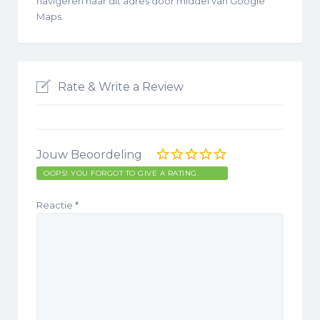
navigeren naar dit adres door middel van Google
Maps.
Rate & Write a Review
Jouw Beoordeling
OOPS! YOU FORGOT TO GIVE A RATING.
Reactie
*