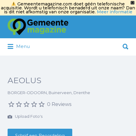
X
Gemeentemagazine.com doet géén telefonische
acquisitie. Wordt u telefonisch benaderd uit onze naam? Dan
is dit niet afkomstig van onze organisatie.
Meer informatie
Zoek
naar:
Zoek
Menu
naar:
AEOLUS
BORGER-ODOORN, Buinerveen, Drenthe
0 Reviews
Upload Foto's
Schrijf een Beoordeling