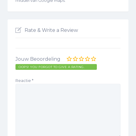
middel van Google Maps.
Rate & Write a Review
Jouw Beoordeling
OOPS! YOU FORGOT TO GIVE A RATING.
Reactie
*