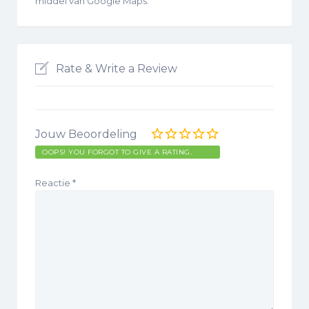
middel van Google Maps.
Rate & Write a Review
Jouw Beoordeling
OOPS! YOU FORGOT TO GIVE A RATING.
Reactie
*