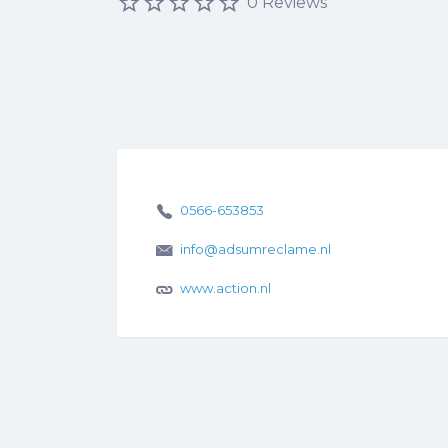
0 Reviews
0566-653853
info@adsumreclame.nl
www.action.nl