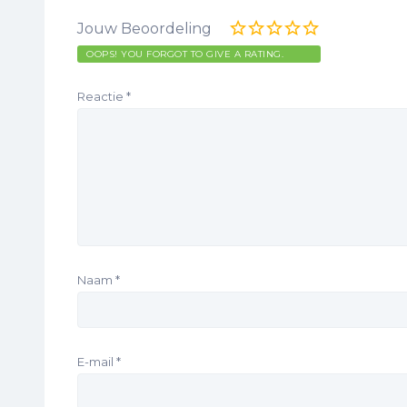
Jouw Beoordeling
OOPS! YOU FORGOT TO GIVE A RATING.
Reactie
*
Naam
*
E-mail
*