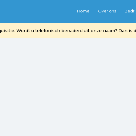
Home
Over ons
Bedri
itie. Wordt u telefonisch benaderd uit onze naam? Dan is di