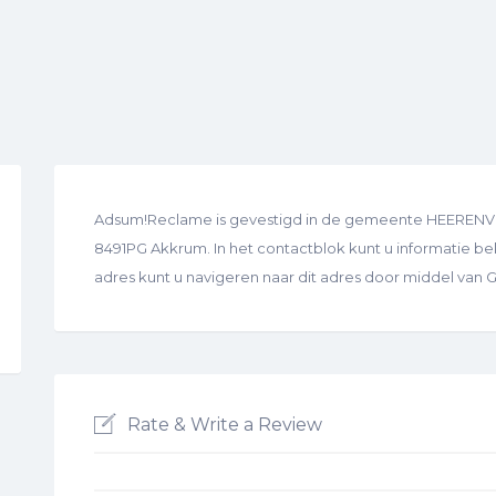
Adsum!Reclame is gevestigd in de gemeente HEERENVEEN.
8491PG Akkrum. In het contactblok kunt u informatie beki
adres kunt u navigeren naar dit adres door middel van
Rate & Write a Review