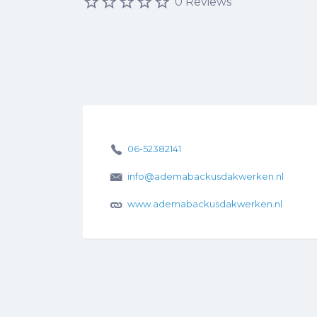
0 Reviews
06-52382141
info@ademabackusdakwerken.nl
www.ademabackusdakwerken.nl