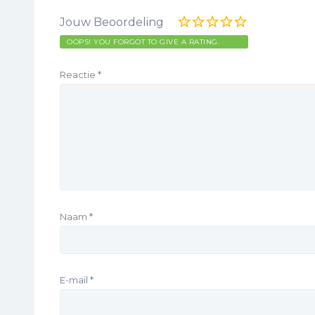
Jouw Beoordeling
OOPS! YOU FORGOT TO GIVE A RATING.
Reactie
*
Naam
*
E-mail
*