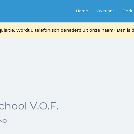
Home
Over ons
Bedri
itie. Wordt u telefonisch benaderd uit onze naam? Dan is di
chool V.O.F.
AND