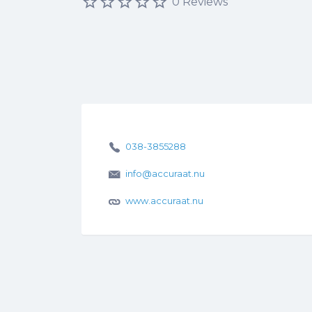
0 Reviews
038-3855288
info@accuraat.nu
www.accuraat.nu