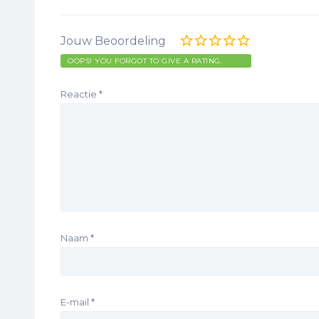
Jouw Beoordeling
OOPS! YOU FORGOT TO GIVE A RATING.
Reactie
*
Naam
*
E-mail
*