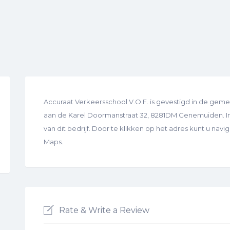
Accuraat Verkeersschool V.O.F. is gevestigd in de ge
aan de Karel Doormanstraat 32, 8281DM Genemuiden. In 
van dit bedrijf. Door te klikken op het adres kunt u nav
Maps.
Rate & Write a Review