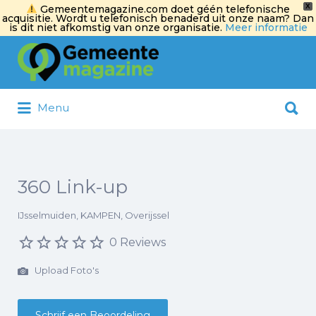
X
Gemeentemagazine.com doet géén telefonische
acquisitie. Wordt u telefonisch benaderd uit onze naam? Dan
is dit niet afkomstig van onze organisatie.
Meer informatie
Zoek
naar:
Zoek
Menu
naar:
360 Link-up
IJsselmuiden, KAMPEN, Overijssel
0 Reviews
Upload Foto's
Schrijf een Beoordeling