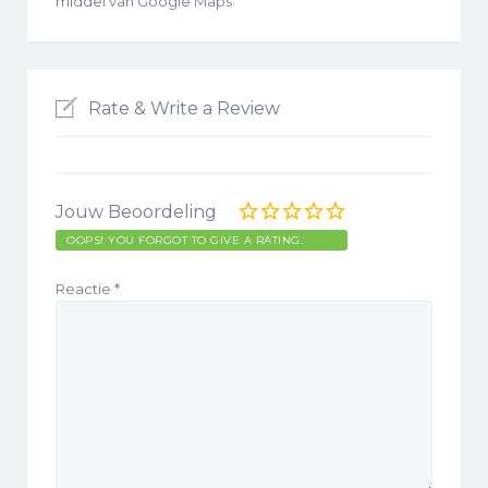
middel van Google Maps.
Rate & Write a Review
Jouw Beoordeling
OOPS! YOU FORGOT TO GIVE A RATING.
Reactie
*