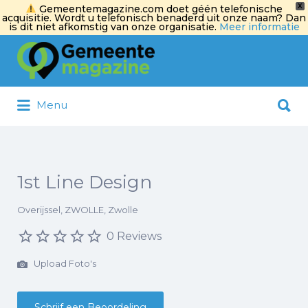
X
Gemeentemagazine.com doet géén telefonische
acquisitie. Wordt u telefonisch benaderd uit onze naam? Dan
is dit niet afkomstig van onze organisatie.
Meer informatie
Zoek
naar:
Zoek
Menu
naar:
1st Line Design
Overijssel, ZWOLLE, Zwolle
0 Reviews
Upload Foto's
Schrijf een Beoordeling